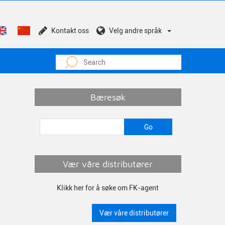
Kontakt oss
Velg andre språk
Bæresøk
Vær våre distributører
Klikk her for å søke om FK-agent
Vær våre distributører