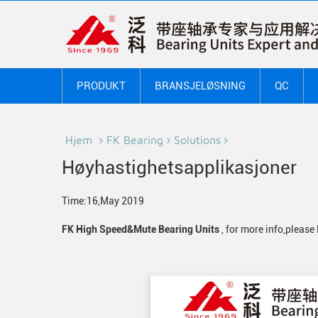
PRODUKT
BRANSJELØSNING
QC
Hjem
FK Bearing
Solutions
Høyhastighetsapplikasjoner
Time:16,May 2019
FK High Speed&Mute Bearing Units
, for more info,please 