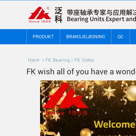
PRODUKT
BRANSJELØSNING
QC
Hjem
FK Bearing
FK Video
FK wish all of you have a wond