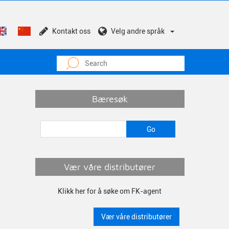
Kontakt oss
Velg andre språk
Bæresøk
Vær våre distributører
Klikk her for å søke om FK-agent
Vær våre distributører